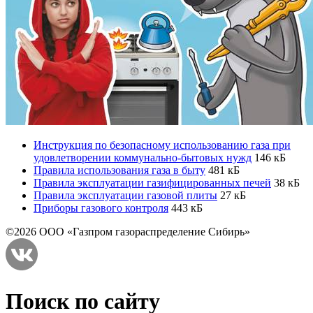
Инструкция по безопасному использованию газа при
удовлетворении коммунально-бытовых нужд
146 кБ
Правила использования газа в быту
481 кБ
Правила эксплуатации газифицированных печей
38 кБ
Правила эксплуатации газовой плиты
27 кБ
Приборы газового контроля
443 кБ
©2026 ООО «Газпром газораспределение Сибирь»
Поиск по сайту