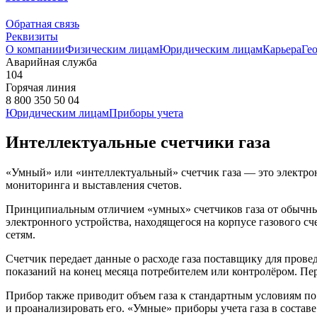
Обратная связь
Реквизиты
О компании
Физическим лицам
Юридическим лицам
Карьера
Ге
Аварийная служба
104
Горячая линия
8 800 350 50 04
Юридическим лицам
Приборы учета
Интеллектуальные счетчики газа
«Умный» или «интеллектуальный» счетчик газа — это электрон
мониторинга и выставления счетов.
Принципиальным отличием «умных» счетчиков газа от обычных,
электронного устройства, находящегося на корпусе газового с
сетям.
Счетчик передает данные о расходе газа поставщику для прове
показаний на конец месяца потребителем или контролёром. Пе
Прибор также приводит объем газа к стандартным условиям по 
и проанализировать его. «Умные» приборы учета газа в соста