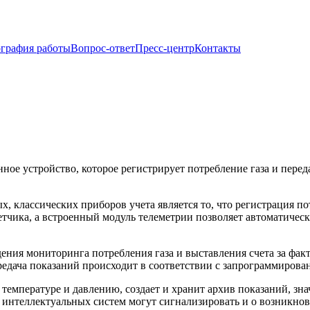
ография работы
Вопрос-ответ
Пресс-центр
Контакты
ное устройство, которое регистрирует потребление газа и пер
 классических приборов учета является то, что регистрация по
четчика, а встроенный модуль телеметрии позволяет автоматиче
дения мониторинга потребления газа и выставления счета за фа
редача показаний происходит в соответствии с запрограммиров
температуре и давлению, создает и хранит архив показаний, зн
ве интеллектуальных систем могут сигнализировать и о возникн